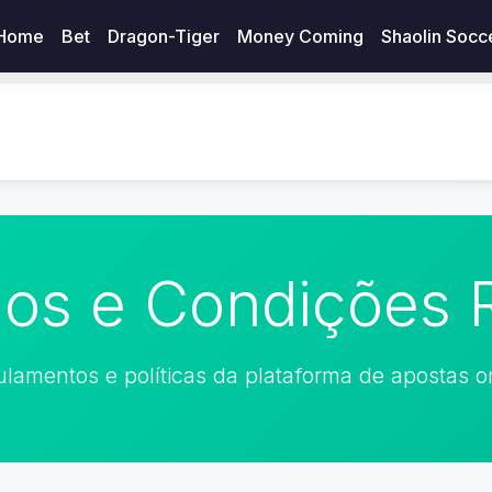
Home
Bet
Dragon-Tiger
Money Coming
Shaolin Socc
os e Condições 
lamentos e políticas da plataforma de apostas o