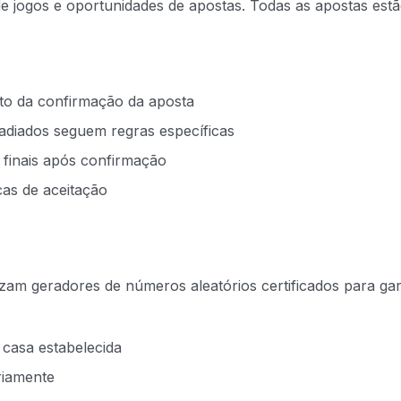
 jogos e oportunidades de apostas. Todas as apostas estão 
o da confirmação da aposta
adiados seguem regras específicas
s finais após confirmação
cas de aceitação
izam geradores de números aleatórios certificados para gar
casa estabelecida
riamente