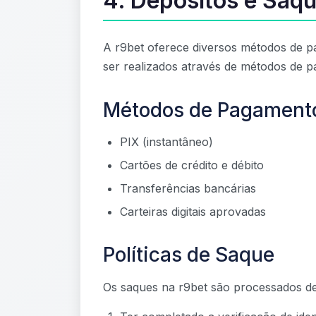
4. Depósitos e Saq
A r9bet oferece diversos métodos de p
ser realizados através de métodos de p
Métodos de Pagamento
PIX (instantâneo)
Cartões de crédito e débito
Transferências bancárias
Carteiras digitais aprovadas
Políticas de Saque
Os saques na r9bet são processados de