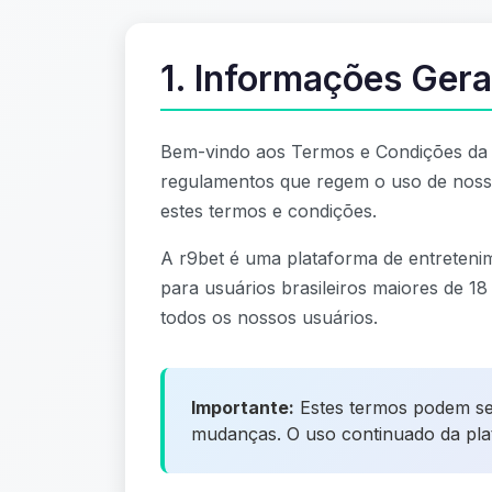
1. Informações Gera
Bem-vindo aos Termos e Condições da r9
regulamentos que regem o uso de nosso
estes termos e condições.
A r9bet é uma plataforma de entretenim
para usuários brasileiros maiores de 1
todos os nossos usuários.
Importante:
Estes termos podem ser
mudanças. O uso continuado da plat