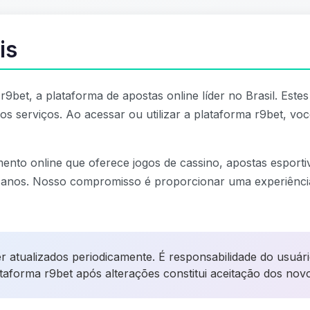
is
bet, a plataforma de apostas online líder no Brasil. Este
s serviços. Ao acessar ou utilizar a plataforma r9bet, vo
ento online que oferece jogos de cassino, apostas esporti
8 anos. Nosso compromisso é proporcionar uma experiência
 atualizados periodicamente. É responsabilidade do usuári
aforma r9bet após alterações constitui aceitação dos nov