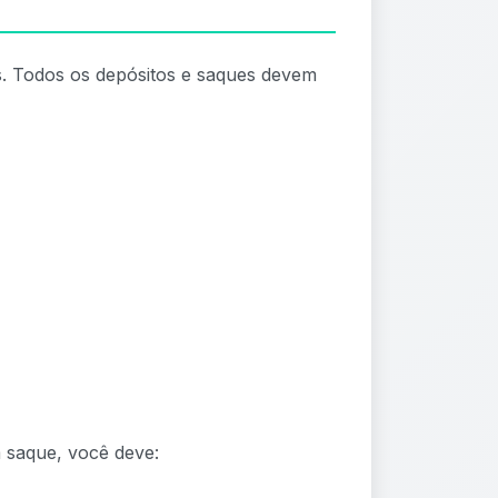
s. Todos os depósitos e saques devem
 saque, você deve: