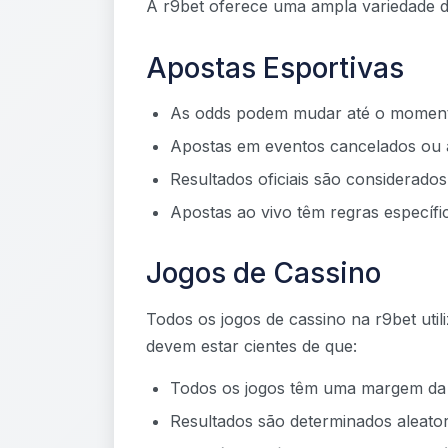
A r9bet oferece uma ampla variedade de
Apostas Esportivas
As odds podem mudar até o moment
Apostas em eventos cancelados ou 
Resultados oficiais são considerado
Apostas ao vivo têm regras específi
Jogos de Cassino
Todos os jogos de cassino na r9bet util
devem estar cientes de que:
Todos os jogos têm uma margem da 
Resultados são determinados aleato