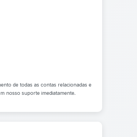
ento de todas as contas relacionadas e
com nosso suporte imediatamente.