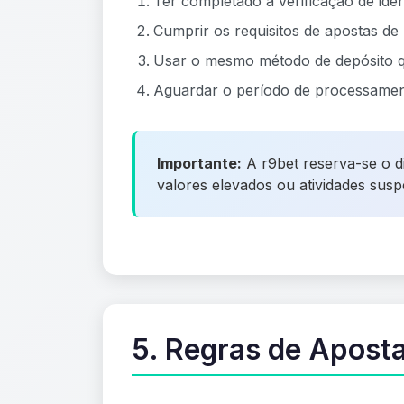
Ter completado a verificação de ide
Cumprir os requisitos de apostas de
Usar o mesmo método de depósito q
Aguardar o período de processamen
Importante:
A r9bet reserva-se o di
valores elevados ou atividades suspe
5. Regras de Apost