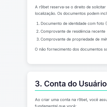
A r9bet reserva-se o direito de solicit
localização. Os documentos podem inclu
Documento de identidade com foto 
Comprovante de residência recente
Comprovante de propriedade de mé
O não fornecimento dos documentos sol
3. Conta do Usuário
Ao criar uma conta na r9bet, você assum
fundamental que você: