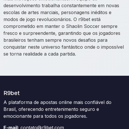
desenvolvimento trabalha constantemente em novas
escolas de artes marciais, personagens inéditos e
modos de jogo revolucionários. O r9bet está
comprometido em manter o Shaolin Soccer sempre
fresco e surpreendente, garantindo que os jogadores
brasileiros tenham sempre novos desafios para
conquistar neste universo fantástico onde o impossível
se torna realidade a cada partida.
R9bet
A plataforma de apostas online mais confiável do
Brasil, oferecendo entretenimento seguro e
emocionante para todos os jogadores.
E-mail:
contato@r9bet.com