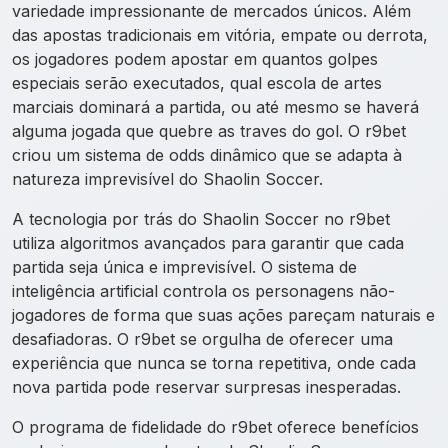
variedade impressionante de mercados únicos. Além
das apostas tradicionais em vitória, empate ou derrota,
os jogadores podem apostar em quantos golpes
especiais serão executados, qual escola de artes
marciais dominará a partida, ou até mesmo se haverá
alguma jogada que quebre as traves do gol. O r9bet
criou um sistema de odds dinâmico que se adapta à
natureza imprevisível do Shaolin Soccer.
A tecnologia por trás do Shaolin Soccer no r9bet
utiliza algoritmos avançados para garantir que cada
partida seja única e imprevisível. O sistema de
inteligência artificial controla os personagens não-
jogadores de forma que suas ações pareçam naturais e
desafiadoras. O r9bet se orgulha de oferecer uma
experiência que nunca se torna repetitiva, onde cada
nova partida pode reservar surpresas inesperadas.
O programa de fidelidade do r9bet oferece benefícios