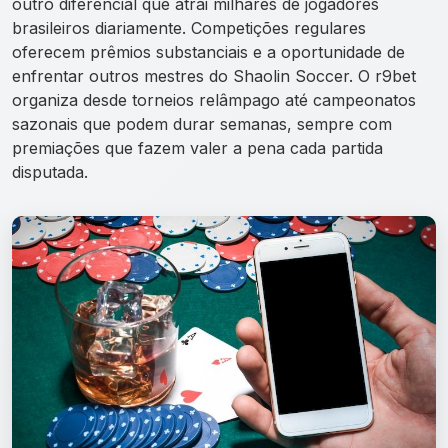
outro diferencial que atrai milhares de jogadores
brasileiros diariamente. Competições regulares
oferecem prêmios substanciais e a oportunidade de
enfrentar outros mestres do Shaolin Soccer. O r9bet
organiza desde torneios relâmpago até campeonatos
sazonais que podem durar semanas, sempre com
premiações que fazem valer a pena cada partida
disputada.