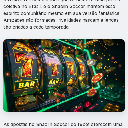
coletiva no Brasil, e o Shaolin Soccer mantém esse
espírito comunitário mesmo em sua versão fantástica.
Amizades são formadas, rivalidades nascem e lendas
são criadas a cada temporada.
As apostas no Shaolin Soccer do r9bet oferecem uma