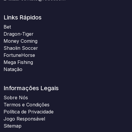
Links Rápidos
Bet
Dragon-Tiger
Money Coming
Shaolin Soccer
FortuneHorse
Mega Fishing
Natação
Informações Legais
Sobre Nós
Termos e Condições
Política de Privacidade
Jogo Responsável
Sitemap