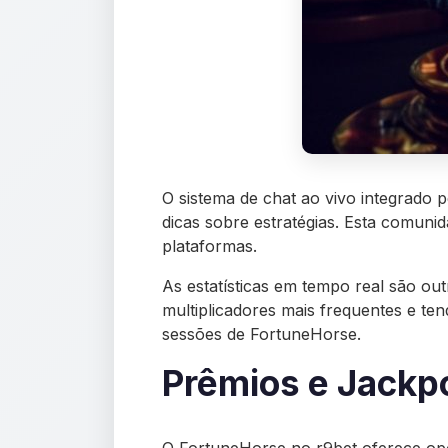
O sistema de chat ao vivo integrado 
dicas sobre estratégias. Esta comunid
plataformas.
As estatísticas em tempo real são out
multiplicadores mais frequentes e te
sessões de FortuneHorse.
Prêmios e Jackp
O FortuneHorse no r9bet oferece opo