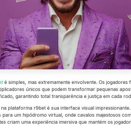
et
é simples, mas extremamente envolvente. Os jogadores 
plicadores únicos que podem transformar pequenas apostas
ficado, garantindo total transparência e justiça em cada ro
na plataforma r9bet é sua interface visual impressionant
s para um hipódromo virtual, onde cavalos majestosos com
ntes criam uma experiência imersiva que mantém os jogado