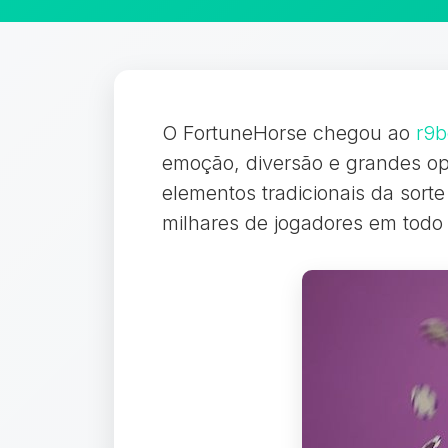
O FortuneHorse chegou ao
r9b
emoção, diversão e grandes op
elementos tradicionais da sor
milhares de jogadores em todo 