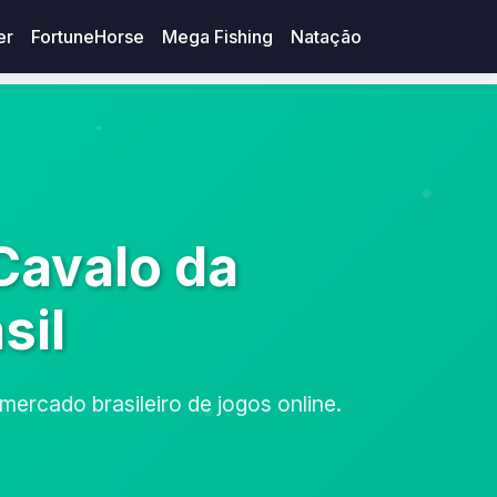
er
FortuneHorse
Mega Fishing
Natação
Cavalo da
sil
rcado brasileiro de jogos online.